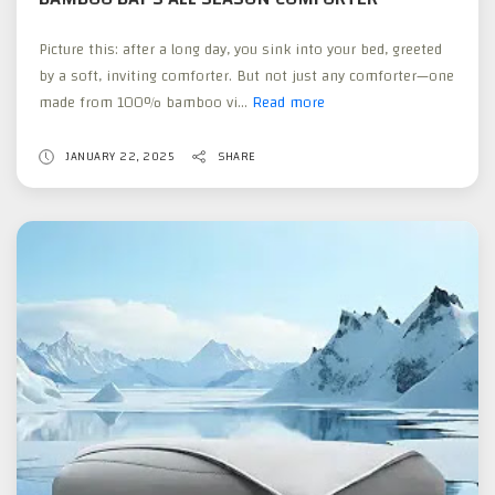
Picture this: after a long day, you sink into your bed, greeted
by a soft, inviting comforter. But not just any comforter—one
made from 100% bamboo vi...
Read more
Experience
Unmatched
Comfort
JANUARY 22, 2025
SHARE
with
Bamboo
Bay’s
All
Season
Comforter