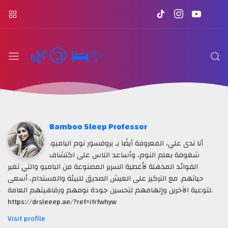
🌿😴 🛌✨
Bamboo Sleep Professor
أنا ندى علي، المعروفة أيضًا بـ بروفسور نوم البامبو.
شغوفة بعلم النوم، وأساعد الناس على اكتشاف
الفوائد المذهلة لأغطية السرير المصنوعة من البامبو والتي تغير
حياتهم. مع التركيز على العيش الصديق للبيئة والمستدام، أسعى
لتوعية الآخرين وإلهامهم لتحسين جودة نومهم ورفاهيتهم العامة.
https://drsleeep.ae/?ref=ifrfwhyw
Visit profile