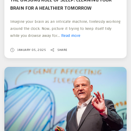
BRAIN FOR A HEALTHIER TOMORROW
Imagine your brain as an intricate machine, tirelessly working
around the clock. Now, picture it trying to keep itself tidy
while you drowse away for...
Read more
The
Unsung
Role
JANUARY 05, 2025
SHARE
of
Sleep:
Cleaning
Your
Brain
for
a
Healthier
Tomorrow