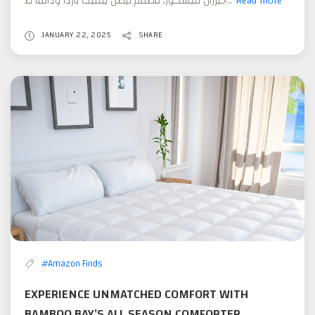
خيزران فيسكوز، مصمم ليظل يبقيك باردا ودافئا ط...
Read more
Bambo
Bay
لكل
JANUARY 22, 2025
SHARE
الفصول
جرب
الراحة
الفائقة
مع
لحاف
#Amazon Finds
EXPERIENCE UNMATCHED COMFORT WITH
BAMBOO BAY’S ALL SEASON COMFORTER