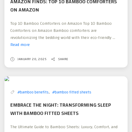
AMAZON FINDS: TOP 10 BAMBOO COMFORTERS
ON AMAZON
Top 10 Bamboo Comforters on Amazon Top 10 Bamboo
Comforters on Amazon Bamboo comforters are
revolutionizing the bedding world with their eco-friendly ...
Read more
Amazon
Finds:
Top
JANUARY 20, 2025
SHARE
10
Bamboo
Comforters
on
,
#bamboo benefits
#bamboo fitted sheets
Amazon
EMBRACE THE NIGHT: TRANSFORMING SLEEP
WITH BAMBOO FITTED SHEETS
The Ultimate Guide to Bamboo Sheets: Luxury, Comfort, and