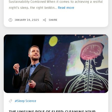
Sustainability Combined When it comes to achieving a restful
night’s sleep, the right beddin...
Read more
Embrace
the
Night:
JANUARY 16, 2025
SHARE
Transforming
Sleep
with
Bamboo
Fitted
Sheets
#Sleep Science
THE UNSUNG ROLE OF SLEEP: CLEANING YOUR